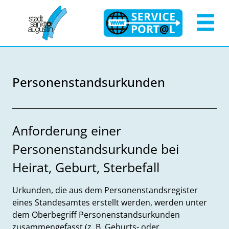
Zum Header
Zum Hauptinhalt
Zum Footer
Zum Hauptinhalt springen
Personenstandsurkunden
Beschreibung
Anforderung einer
Personenstandsurkunde bei
Heirat, Geburt, Sterbefall
Urkunden, die aus dem Personenstandsregister
eines Standesamtes erstellt werden, werden unter
dem Oberbegriff Personenstandsurkunden
zusammengefasst (z. B. Geburts- oder