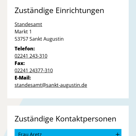
Zuständige Einrichtungen
Standesamt
Straße:
Hausnummer:
Markt
1
PLZ:
Ort:
53757
Sankt Augustin
Telefon:
02241 243-310
Fax:
02241 24377-310
E-Mail:
standesamt@sankt-augustin.de
Zuständige Kontaktpersonen
Frau Aretz