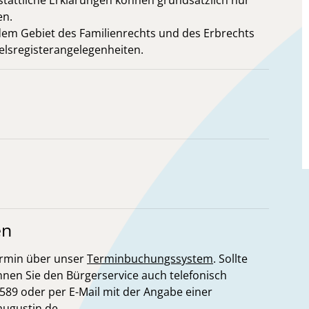
stattliche Erklärungen können grundsätzlich nur
en.
em Gebiet des Familienrechts und des Erbrechts
lsregisterangelegenheiten.
en
ermin über unser
Terminbuchungssystem
. Sollte
nnen Sie den Bürgerservice auch telefonisch
89 oder per E-Mail mit der Angabe einer
augustin.de
.