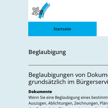
Zum Header
Zum Hauptinhalt
Zum Footer
Zum Hauptinhalt springen
Startseite
Beglaubigung
Beschreibung
Beglaubigungen von Dokume
grundsätzlich im Bürgerse
Dokumente
Wenn Sie eine Beglaubigung eines bestimmt
Auszügen, Ablichtungen, Zeichnungen, Plän