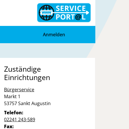
Anmelden
Zuständige
Einrichtungen
Bürgerservice
Straße:
Hausnummer:
Markt
1
PLZ:
Ort:
53757
Sankt Augustin
Telefon:
02241 243-589
Fax: