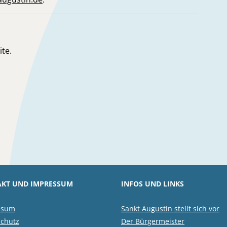
te.
KT UND IMPRESSUM
INFOS UND LINKS
ssum
Sankt Augustin stellt sich vor
chutz
Der Bürgermeister