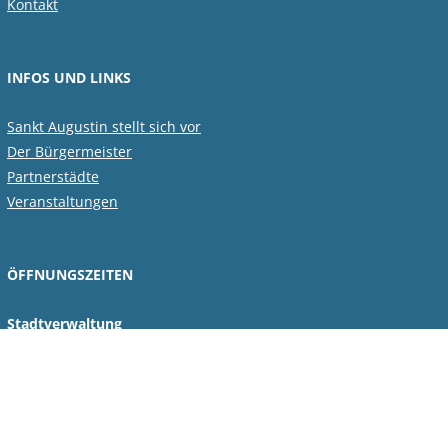
Kontakt
INFOS UND LINKS
Sankt Augustin stellt sich vor
Der Bürgermeister
Partnerstädte
Veranstaltungen
ÖFFNUNGSZEITEN
Stadtverwaltung
Montag bis Freitag
von 8:30 bis 12:00 Uhr
Montag zusätzlich
von 14:00 bis 18:00 Uhr