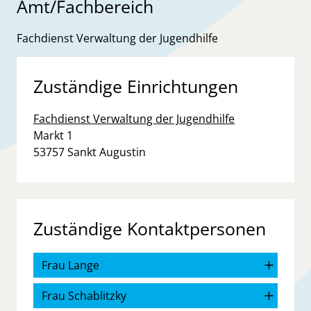
Amt/Fachbereich
Fachdienst Verwaltung der Jugendhilfe
Zuständige Einrichtungen
Fachdienst Verwaltung der Jugendhilfe
Straße:
Hausnummer:
Markt
1
PLZ:
Ort:
53757
Sankt Augustin
Zuständige Kontaktpersonen
Frau Lange
Frau Schablitzky