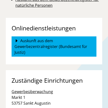
natürliche Personen
Onlinedienstleistungen
Auskunft aus dem
Gewerbezentralregister (Bundesamt für
Justiz)
Zuständige Einrichtungen
Gewerbeüberwachung
Straße:
Hausnummer:
Markt
1
PLZ:
Ort:
53757
Sankt Augustin