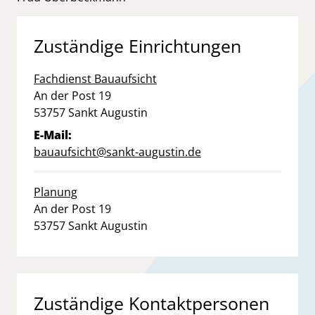
Zuständige Einrichtungen
Fachdienst Bauaufsicht
Straße:
Hausnummer:
An der Post
19
PLZ:
Ort:
53757
Sankt Augustin
E-Mail:
bauaufsicht@sankt-augustin.de
Planung
Straße:
Hausnummer:
An der Post
19
PLZ:
Ort:
53757
Sankt Augustin
Zuständige Kontaktpersonen