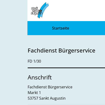
Zum Header
Zum Hauptinhalt
Zum Footer
Zum Hauptinhalt springen
Startseite
Fachdienst Bürgerservice
Kurzbezeichnung
FD 1/30
Anschrift
Fachdienst Bürgerservice
Markt
1
53757
Sankt Augustin