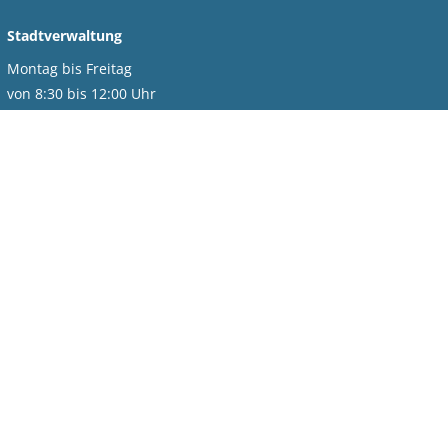
Stadtverwaltung
Montag bis Freitag
von 8:30 bis 12:00 Uhr
Montag zusätzlich
von 14:00 bis 18:00 Uhr
Bürgerservice
Montag bis Donnerstag
von 7:30 bis 13:00 Uhr
Montag und Donnerstag zusätzlich
von 14:00 bis 18:00 Uhr
Freitag
von 7:30 bis 12:00 Uhr