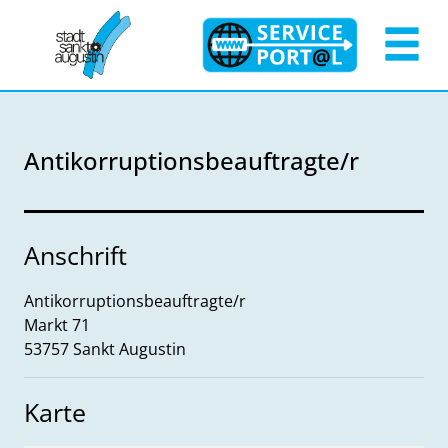
Zum Header
Zum Hauptinhalt
Zum Footer
Zum Hauptinhalt springen
Antikorruptionsbeauftragte/r
Anschrift
Antikorruptionsbeauftragte/r
Markt
71
53757
Sankt Augustin
Karte