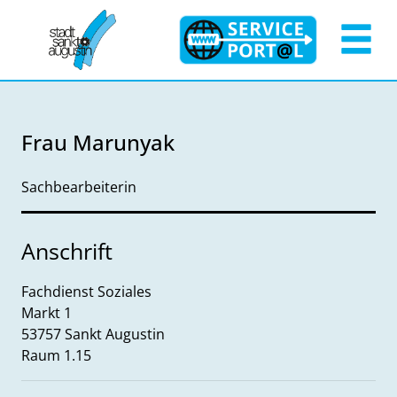
Zum Header
Zum Hauptinhalt
Zum Footer
Zum Hauptinhalt springen
Frau Marunyak
Sachbearbeiterin
Anschrift
Fachdienst Soziales
Markt
1
53757
Sankt Augustin
Raum 1.15